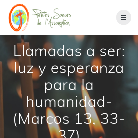
Saltar
al
contenido
Llamadas a ser:
luz y esperanza
para la
humanidad-
(Marcos 13, 33-
37)