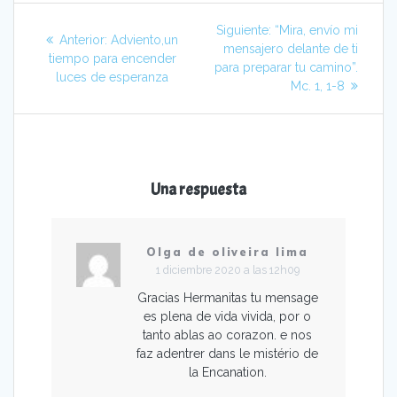
Navegación
Siguiente
Siguiente:
“Mira, envío mi
Entrada
Anterior:
Adviento,un
de
entrada:
mensajero delante de ti
anterior:
tiempo para encender
para preparar tu camino”.
luces de esperanza
entradas
Mc. 1, 1-8
Una respuesta
Olga de oliveira lima
1 diciembre 2020 a las 12h09
Gracias Hermanitas tu mensage
es plena de vida vivida, por o
tanto ablas ao corazon. e nos
faz adentrer dans le mistério de
la Encanation.