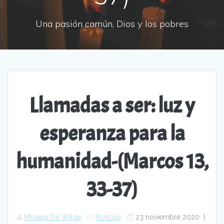
Una pasión común, Dios y los pobres
Llamadas a ser: luz y
esperanza para la
humanidad-(Marcos 13,
33-37)
Micaela De Wilde
Noticias
23 noviembre 2020
|