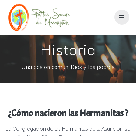
Saltar
al
contenido
Historia
Una pasión común, Dios y los pobres
¿Cómo nacieron las Hermanitas ?
La Congregación de las Hermanitas de la Asunción, se