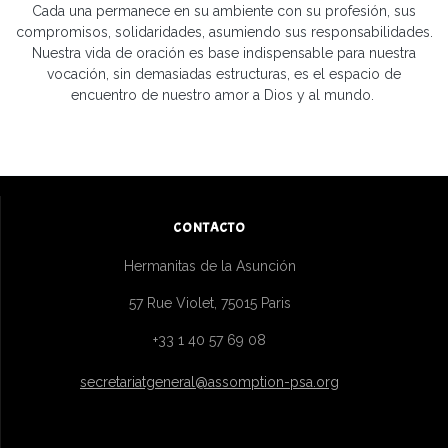
Cada una permanece en su ambiente con su profesión, sus
compromisos, solidaridades, asumiendo sus responsabilidades.
Nuestra vida de oración es base indispensable para nuestra
vocación, sin demasiadas estructuras, es el espacio de
encuentro de nuestro amor a Dios y al mundo.
CONTACTO
Hermanitas de la Asunción
57 Rue Violet, 75015 Paris
+33 1 40 57 69 08
secretariatgeneral@assomption-psa.org