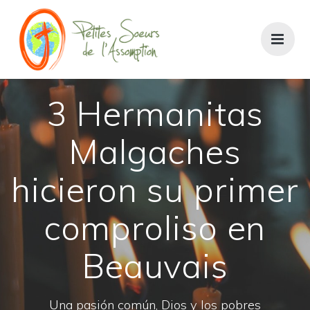
Saltar
al
contenido
3 Hermanitas
Malgaches
hicieron su primer
comproliso en
Beauvais
Una pasión común, Dios y los pobres