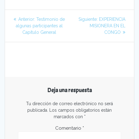
Navegación
Entrada
Siguiente
Anterior:
Testimonio de
Siguiente:
EXPERIENCIA
de
anterior:
entrada:
algunas participantes al
MISIONERA EN EL
Capítulo General
CONGO
entradas
Deja una respuesta
Tu dirección de correo electrónico no será
publicada.
Los campos obligatorios están
marcados con
*
Comentario
*