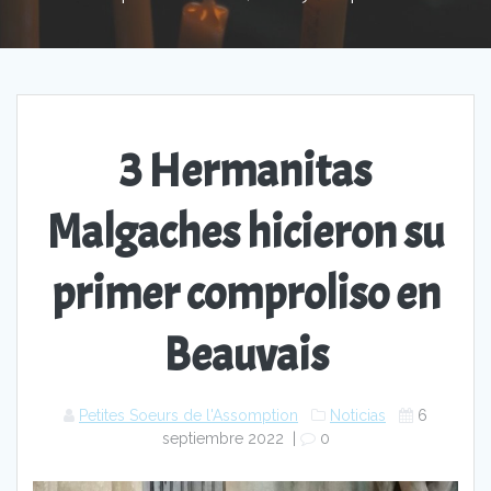
3 Hermanitas
Malgaches hicieron su
primer comproliso en
Beauvais
Petites Soeurs de l'Assomption
Noticias
6
septiembre 2022
|
0