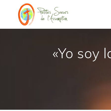
Saltar
al
contenido
«Yo soy 