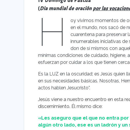
IV Domingo de Pascua
(
Dia mundial de oración
por las vocacion
H
oy vivimos momentos de oscu
en el mundo, nos sacó de nu
cuarentena para preservar l
innumerables iniciativas de
don de sí mismos con aquel
mínimas condiciones de cuidado, higiene, a
esfuerzan por cuidar a los que tienen cerca 
Es la LUZ en la oscuridad; es Jesús quien l
en sus necesidades básicas. Nosotras, Her
actos hablen Jesucristo”.
Jesús viene a nuestro encuentro en esta re
discernimiento. Él mismo dice:
«Les aseguro que el que no entra por l
algún otro lado, ese es un ladrón y un 