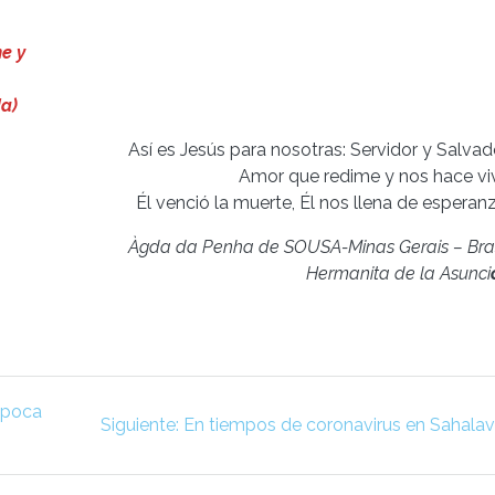
ne y
da)
Así es Jesús para nosotras: Servidor y Salvado
Amor que redime y nos hace vivi
Él venció la muerte, Él nos llena de esperanz
Àgda da Penha de SOUSA-Minas Gerais – Bras
Hermanita de la Asunci
época
Siguiente
Siguiente:
En tiempos de coronavirus en Sahalav
entrada: