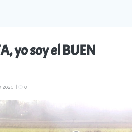
A, yo soy el BUEN
o 2020
|
0