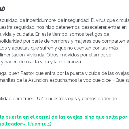
es
)
ridad, de incertidumbre, de inseguridad. El virus que circul
estra seguridad, nos hizo detenernos, desacelerar, entrar en
a vida y cuidarla. En este tiempo, somos testigos de
 solidaridad por parte de hombres y mujeres que comparten e
los y aquellas que sufren y que no cuentan con las más
limentación, vivienda. Otros, movidos por el amor, se
y hacen circular la vida y la esperanza.
lega; buen Pastor que entra por la puerta y cuida de las oveja
manitas de la Asunción, escuchamos la voz que dice: «Que s
alidad para traer LUZ a nuestros ojos y darnos poder de
a puerta en el corral de las ovejas, sino que salta por
salteador». (Juan 10,1)