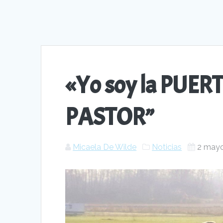
«Yo soy la PUERT
PASTOR”
Micaela De Wilde
Noticias
2 may