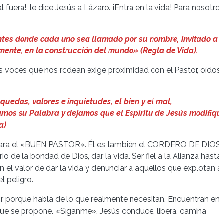
 fuera!, le dice Jesús a Lázaro. ¡Entra en la vida! Para nosotr
ntes donde cada uno sea llamado por su nombre, invitado a
amente, en la construcción del mundo» (Regla de Vida).
 voces que nos rodean exige proximidad con el Pastor, oído
uedas, valores e inquietudes, el bien y el mal,
mos su Palabra y dejamos que el Espíritu de Jesús modifiq
a)
declara el «BUEN PASTOR». Él es también el CORDERO DE DIOS
rio de la bondad de Dios, dar la vida. Ser fiel a la Alianza hast
n el valor de dar la vida y denunciar a aquellos que explotan 
 peligro.
r porque habla de lo que realmente necesitan. Encuentran e
que se propone. «Síganme». Jesús conduce, libera, camina