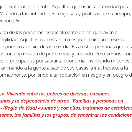
ue explotan a la gente! Aquellos que usan la autoridad para
Mirando a las autoridades religiosas y políticas de su tiempo,
echores!»
vida de las personas, especialmente de las que viven al
agilidad. Aquellas que están en riesgo, sin ninguna reserva
 pueden adquirir durante el día. Es a estas personas que lo
ar con una mirada de preferencia y cuidado. Pero vemos, con
es, preocupados por salvar la economía, invirtiendo millones 
imando a la gente a salir de sus casas, a ir al trabajo, a la
 normalmente, poniendo a la población en riesgo y en peligro 
a. Viviendo entre los pobres de diversas naciones,
unas y la dependencia de otras… Familias y personas en
 (Regla de Vida) «Juntas y con ellos, tratamos de establec
sonas, las familias y los grupos, de encontrar las condicion