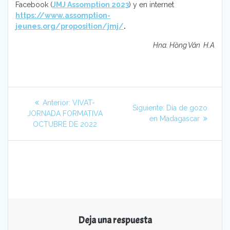
Facebook (
JMJ Assomption 2023
) y en internet
https://www.assomption-
jeunes.org/proposition/jmj/
.
Hna. Hồng Vân H.A
Navegación
Entrada
Anterior:
VIVAT-
Siguiente
Siguiente:
Día de gozo
de
anterior:
JORNADA FORMATIVA
entrada:
en Madagascar
OCTUBRE DE 2022
entradas
Deja una respuesta