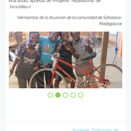
esta audaz apuesta de «mujeres: reparadoras de
bicicletas»!
Hermanitas de la Asunción de la comunidad de Sahalava-
Madagascar
Navegación
Siguiente
Siguiente:
Testimonio de