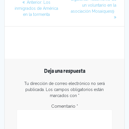
Entrada
Anterior:
Los
de
entrada:
un voluntario en la
anterior:
inmigrados de América
asociación Mosaiques9
en la tormenta
entradas
Deja una respuesta
Tu dirección de correo electrónico no será
publicada.
Los campos obligatorios están
marcados con
*
Comentario
*