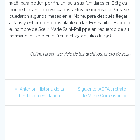
1918, para poder, por fin, unirse a sus familiares en Bélgica,
donde habían sido evacuados, antes de regresar a París, se
quedaron algunos meses en el Norte, para después llegar
a Paris y entrar como postulante en las Hermanitas. Escogió
el nombre de Sœur Marie Saint-Philippe en recuerdo de su
hermano, muerto en el frente el 23 de julio de 1918.
Céline Hirsch, servicio de los archivos, enero de 2025
Navegación
Entrada
Siguiente
Anterior:
Historia de la
Siguiente:
AGFA : retrato
de
anterior:
entrada:
fundación en Irlanda
de Marie Correnson
entradas