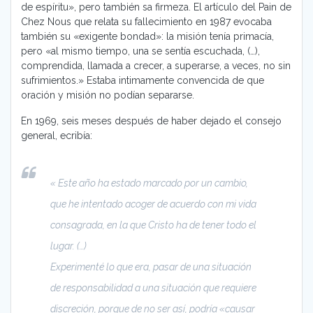
de espíritu», pero también sa firmeza. El artículo del Pain de
Chez Nous que relata su fallecimiento en 1987 evocaba
también su «exigente bondad»: la misión tenía primacía,
pero «al mismo tiempo, una se sentía escuchada, (…),
comprendida, llamada a crecer, a superarse, a veces, no sin
sufrimientos.» Estaba intimamente convencida de que
oración y misión no podían separarse.
En 1969, seis meses después de haber dejado el consejo
general, ecribía:
« Este año ha estado marcado por un cambio,
que he intentado acoger de acuerdo con mi vida
consagrada, en la que Cristo ha de tener todo el
lugar. (…)
Experimenté lo que era, pasar de una situación
de responsabilidad a una situación que requiere
discreción, porque de no ser así, podría «causar