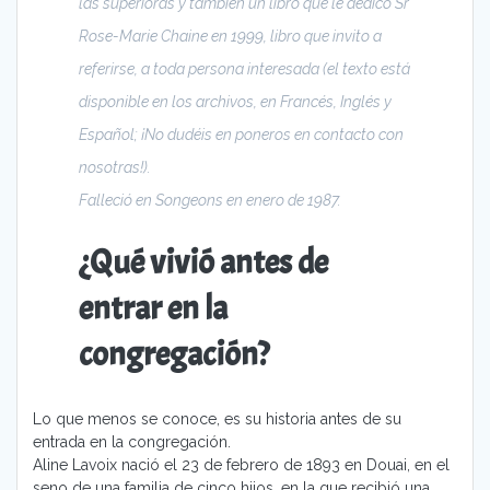
las superioras y también un libro que le dedicó Sr
Rose-Marie Chaine en 1999, libro que invito a
referirse, a toda persona interesada (el texto está
disponible en los archivos, en Francés, Inglés y
Español; ¡No dudéis en poneros en contacto con
nosotras!).
Falleció en Songeons en enero de 1987.
¿Qué vivió antes de
entrar en la
congregación?
Lo que menos se conoce, es su historia antes de su
entrada en la congregación.
Aline Lavoix nació el 23 de febrero de 1893 en Douai, en el
seno de una familia de cinco hijos, en la que recibió una