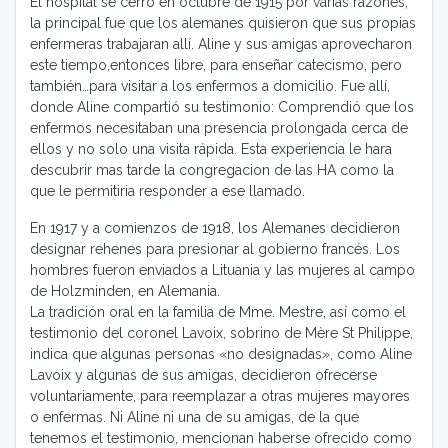
El hospital se cerró en octubre de 1915 por varias razones;
la principal fue que los alemanes quisieron que sus propias
enfermeras trabajaran allí. Aline y sus amigas aprovecharon
este tiempo,entonces libre, para enseñar catecismo, pero
también…para visitar a los enfermos a domicilio. Fue allí,
donde Aline compartió su testimonio: Comprendió que los
enfermos necesitaban una presencia prolongada cerca de
ellos y no solo una visita rápida. Esta experiencia le hara
descubrir mas tarde la congregacion de las HA como la
que le permitiria responder a ese llamado.
En 1917 y a comienzos de 1918, los Alemanes decidieron
designar rehenes para presionar al gobierno francés. Los
hombres fueron enviados a Lituania y las mujeres al campo
de Holzminden, en Alemania.
La tradición oral en la familia de Mme. Mestre, así como el
testimonio del coronel Lavoix, sobrino de Mère St Philippe,
indica que algunas personas «no designadas», como Aline
Lavoix y algunas de sus amigas, decidieron ofrecerse
voluntariamente, para reemplazar a otras mujeres mayores
o enfermas. Ni Aline ni una de su amigas, de la que
tenemos el testimonio, mencionan haberse ofrecido como