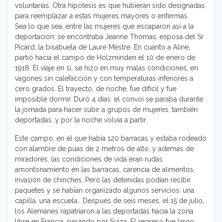
voluntarias. Otra hipótesis es que hubieran sido designadas
para reemplazar a estas mujeres mayores o enfermas.
Sea lo que sea, entre las mujeres que escaparon así a la
deportación, se encontraba Jeanne Thomas, esposa del Sr.
Picard, la bisabuela de Laure Mestre. En cuanto a Aline,
partió hacia el campo de Holzminden el 10 de enero de
1918. El viaje en sí, se hizo en muy malas condiciones, en
vagones sin calefacción y con temperaturas inferiores a
cero grados. El trayecto, de noche, fue difícil y fue
imposible dormir. Duró 4 días: el convoi se paraba durante
la jornada para hacer subir a grupos de mujeres, también
deportadas, y por la noche volvía a partir.
Este campo, en el que había 120 barracas y estaba rodeado
con alambre de púas de 2 metros de alto, y además de
miradores, las condiciones de vida eran rudas:
amontonamiento en las barracas, carencia de alimentos,
invasión de chinches…Pero las detenidas podían recibir
paquetes y se habían organizado algunos servicios: una
capilla, una escuela… Después de seis meses, el 15 de julio,
los Alemanes rapatriaron a las deportadas hacia la zona
libre en Francia, pasando por Suiza. El regreso fue largo,