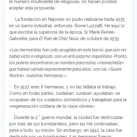
el número insuficiente de religiosas, no hacían posible
aceptar esta propuesta.
La fundación en Nápoles no pudo realizarse hasta 1935,
en un barrio industrial, entonces, Rione Luzzatti. He aquí lo
que escribe la superiora de la época, Sr Marie Renée-
Gabrielle, para
El Pain de Chez Nous
de octubre de 1935:
«Las hermanitas han sido acogidas en este barrio, que aún no
había visto a religiosas, con un entusiasmo napolitano. Pronto,
los pobres encontraron un nombre para estas «monachelle»
que habían venido expresamente para ellos: son las «Suore
Nostre»: nuestras hermanas.»
En 1937, eran 6 hermanas, y no les faltaba el trabajo.
Como en todas partes, cuidaban, curaban, ayudaban, se
ocupaban de los cuidados domésticos y trabajaban para la
«regeneración cristiana de la clase obrera».
ª
Durante la 2
guerra mundial, la ciudad fue destrozada
por más de 110 bombardeos, pero las HA continuaban,
pese a todo, su misión. Sin embargo, en 1942, la casa fue
destruida por un bombardeo. ¡Las hermanas fueron