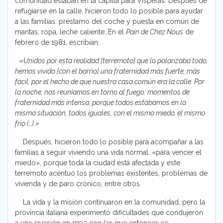
comunidad estaban en la capilla para Vísperas. Después de
refugiarse en la calle, hicieron todo lo posible para ayudar
a las familias: préstamo del coche y puesta en común de
mantas, ropa, leche caliente…En el
Pain de Chez Nous
de
febrero de 1981, escribían:
«Unidos por esta realidad [terremoto] que lo polarizaba todo,
hemos vivido [con el barrio] una fraternidad más fuerte, más
fácil, por el hecho de que nuestra casa común era la calle. Por
la noche, nos reuníamos en torno al fuego: momentos de
fraternidad más intensa, porque todos estábamos en la
misma situación, todos iguales, con el mismo miedo, el mismo
frío (…).»
Después, hicieron todo lo posible para acompañar a las
familias a seguir viviendo una vida normal, «para vencer el
miedo», porque toda la ciudad está afectada y este
terremoto acentuó los problemas existentes, problemas de
vivienda y de paro crónico, entre otros.
La vida y la misión continuaron en la comunidad, pero la
provincia italiana experimentó dificultades que condujeron
a una escisión en 1993 con las que entonces se