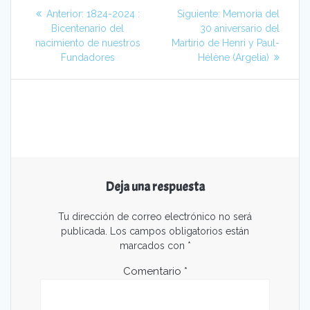
Navegación
Entrada
Siguiente
Anterior:
1824-2024 :
Siguiente:
Memoria del
de
anterior:
entrada:
Bicentenario del
30 aniversario del
nacimiento de nuestros
Martirio de Henri y Paul-
entradas
Fundadores
Hélène (Argelia)
Deja una respuesta
Tu dirección de correo electrónico no será
publicada.
Los campos obligatorios están
marcados con
*
Comentario
*