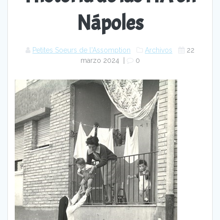
Nápoles
Petites Soeurs de l'Assomption
Archivos
22
marzo 2024
|
0