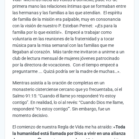
primera mano las relaciones íntimas que se formaban entre
las hermanas y las familias a las que atendían. El espíritu
de familia de la misión era palpable, muy en consonancia
con la visión de nuestro P. Esteban Pernet: «¡Es para la
familia por lo que existís!». Empecé a trabajar como
voluntaria en las reuniones de la fraternidad y a tocar
música para la misa semanal con las familias que me
llegaban al corazón. Más tarde me invitaron a unirme a un
club de lectura mensual de mujeres jóvenes patrocinado
por la directora de vocaciones. Con el tiempo empecé a
preguntarme …. Quizá podría ser la madre de muchas…».
Mientras asistía a la oración de completas en un
monasterio cisterciense cercano que yo frecuentaba, oí el
Salmo 91:15: “Cuando él llame yo responderé Yo estoy
contigo”. En realidad, lo oí al revés: “Cuando Dios me llame,
responderé ‘Yo estoy contigo”’. Sin embargo, fue un
momento decisivo.
El comienzo de nuestra Regla de Vida me ha atraído:
«Toda
la humanidad está llamada por Dios a vivir en una alianza