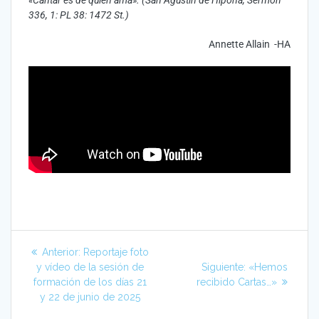
«Cantar es de quien ama». (San Agustín de Hipona, Sermón
336, 1: PL 38: 1472 St.)
Annette Allain -HA
Anterior:
Reportaje foto
y vídeo de la sesión de
Siguiente:
«Hemos
formación de los días 21
recibido Cartas…»
y 22 de junio de 2025