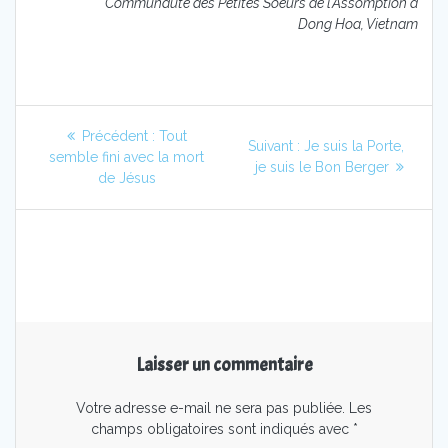
Communauté des Petites Soeurs de l’Assomption à
Dong Hoa, Vietnam
Navigation
Article
Précédent :
Tout
Article
Suivant :
Je suis la Porte,
de
précédent
semble fini avec la mort
suivant
je suis le Bon Berger
:
de Jésus
:
l’article
Laisser un commentaire
Votre adresse e-mail ne sera pas publiée.
Les
champs obligatoires sont indiqués avec
*