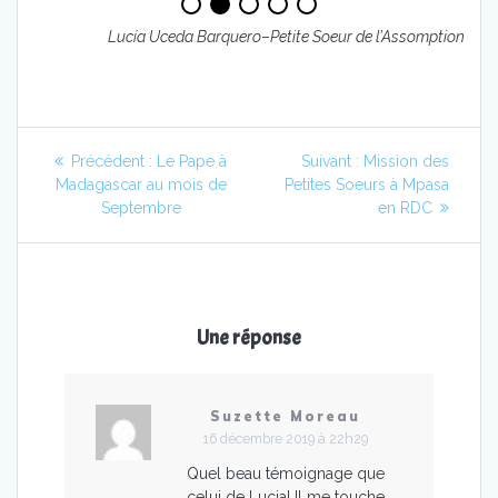
Lucía Uceda Barquero
–
Petite Soeur de l’Assomption
Navigation
Article
Article
Précédent :
Le Pape à
Suivant :
Mission des
de
précédent
suivant
Madagascar au mois de
Petites Soeurs à Mpasa
:
:
Septembre
en RDC
l’article
Une réponse
Suzette Moreau
16 décembre 2019 à 22h29
Quel beau témoignage que
celui de Lucia! Il me touche