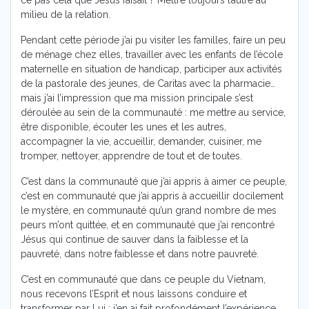
ce pas cela que Jésus faisait ? Mettre toujours l’autre au
milieu de la relation.
Pendant cette période j’ai pu visiter les familles, faire un peu
de ménage chez elles, travailler avec les enfants de l’école
maternelle en situation de handicap, participer aux activités
de la pastorale des jeunes, de Caritas avec la pharmacie…
mais j’ai l’impression que ma mission principale s’est
déroulée au sein de la communauté : me mettre au service,
être disponible, écouter les unes et les autres,
accompagner la vie, accueillir, demander, cuisiner, me
tromper, nettoyer, apprendre de tout et de toutes.
C’est dans la communauté que j’ai appris à aimer ce peuple,
c’est en communauté que j’ai appris à accueillir docilement
le mystère, en communauté qu’un grand nombre de mes
peurs m’ont quittée, et en communauté que j’ai rencontré
Jésus qui continue de sauver dans la faiblesse et la
pauvreté, dans notre faiblesse et dans notre pauvreté.
C’est en communauté que dans ce peuple du Vietnam,
nous recevons l’Esprit et nous laissons conduire et
transformer par Lui ; j’en ai fait profondément l’expérience.