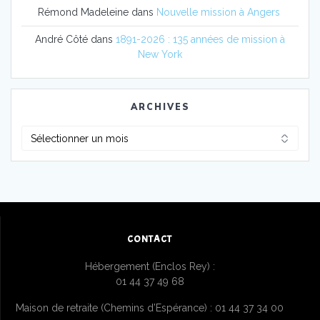
Rémond Madeleine
dans
Nouvelle mission à Angers
André Côté
dans
1891-2026 : 135 années de mission à
New York
ARCHIVES
Archives
CONTACT
Hébergement (Enclos Rey) :
01 44 37 49 68
Maison de retraite (Chemins d’Espérance) : 01 44 37 34 00