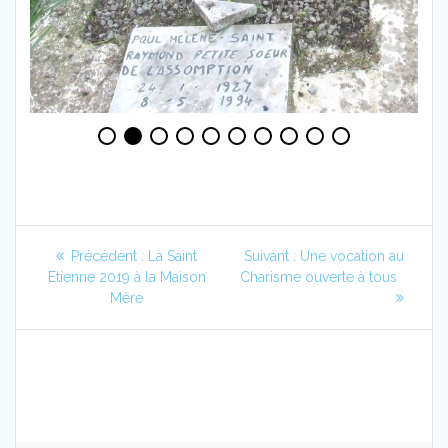
Navigation
Article
Article
Précédent :
La Saint
Suivant :
Une vocation au
de
précédent
suivant
Etienne 2019 à la Maison
Charisme ouverte à tous
:
:
Mère
l’article