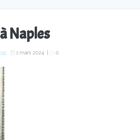
 à Naples
ves
1 mars 2024
|
0