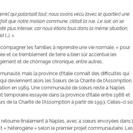
rre] qui polarisait tout, nous avons vécu [avec le quartier] une
e fait que notre maison commune, c’était la rue. Le soir, on se
ité plus intense, car nous étions tous dans la même situation,
 (…). »
 accompagner les familles à reprendre une vie normale, « pour
ectée et ce tremblement de terre a bien sûr accentué les
gement et de chômage chronique, entre autres.
unauté, mais la province d’Italie connaît des difficultés qui
qui deviennent alors les Sœurs de la Charité de l’Assomption.
gation en 1989. Une communauté de sœurs reste à Naples
 temporaire essayée dans la province d’Italie entre 1988 et
de la Charité de l’Assomption à partir de 1993. Celles-ci so
 retourne finalement à Naples, avec 4 sœurs envoyées dans 
e est « hétérogène » selon le premier projet communautaire. Les