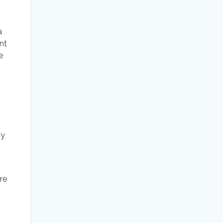
a
nt
e
 y
re