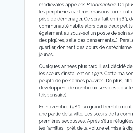
médiévales appelées
Pedamentina
. De plu
les périphéries car leurs maisons tombent 
prise de déménager. Ce sera fait en 1963, d
communauté habite alors dans deux petits 
également au sous-sol un poste de soin avec 
des piqûres, salle des pansements…). Paral
quartier, donnent des cours de catéchisme 
jeunes.
Quelques années plus tard, il est décidé d
les sœurs s’installent en 1972. Cette maison
peuplé de personnes pauvres. De plus, elle 
développent de nombreux services pour le
(dispensaire).
En novembre 1980, un grand tremblement de 
une partie de la ville. Les sœurs de la com
premières secousses. Après s’être réfugiées 
les familles : prêt de la voiture et mise à d