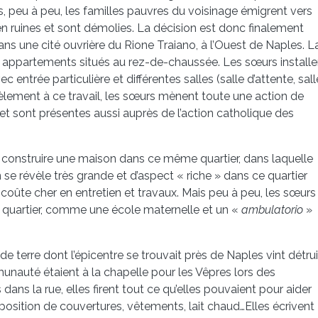
s, peu à peu, les familles pauvres du voisinage émigrent vers
en ruines et sont démolies. La décision est donc finalement
ans une cité ouvrière du Rione Traiano, à l’Ouest de Naples. L
appartements situés au rez-de-chaussée. Les sœurs installe
entrée particulière et différentes salles (salle d’attente, sall
lèlement à ce travail, les sœurs mènent toute une action de
et sont présentes aussi auprès de l’action catholique des
e construire une maison dans ce même quartier, dans laquelle
 se révèle très grande et d’aspect « riche » dans ce quartier
coûte cher en entretien et travaux. Mais peu à peu, les sœurs
 quartier, comme une école maternelle et un «
ambulatorio
»
terre dont l’épicentre se trouvait près de Naples vint détrui
munauté étaient à la chapelle pour les Vêpres lors des
dans la rue, elles firent tout ce qu’elles pouvaient pour aider
isposition de couvertures, vêtements, lait chaud…Elles écrivent