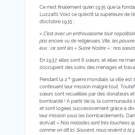
Ce n’est finalement qu’en 1935 que la fondati
Luzzatti. Voici ce qu’écrit la supérieure de
d’octobre 1935 :
« C’est avec un enthousiasme tout napolitain 
pas encore vu de religieuses. Vite, les pauv
eux : ce sont les « Suore Nostre » : nos sœur
En 1937, elles sont 6 sœurs, et elles ne ma
s’occupent des soins des ménages et travail
e
Pendant la 2
guerre mondiale, la ville e
continuent leur mission malgré tout. Toute
sœurs sont recueillies par des donateurs et 
bombardé ! A partir de là, la communauté s
et sont logées successivement grâce à div
leur mission sous les bombardements. Dans 
écrivait
« Nos malades sont très touchées que
comme on dit ici. Souvent, nous revient à la p