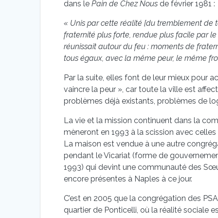
dans le
Pain de Chez Nous
de février 1981 :
« Unis par cette réalité [du tremblement de te
fraternité plus forte, rendue plus facile par l
réunissait autour du feu : moments de fratern
tous égaux, avec la même peur, le même froid
Par la suite, elles font de leur mieux pour
vaincre la peur », car toute la ville est aff
problèmes déjà existants, problèmes de lo
La vie et la mission continuent dans la comm
mèneront en 1993 à la scission avec celles 
La maison est vendue à une autre congré
pendant le Vicariat (forme de gouvernement
1993) qui devint une communauté des Sœurs 
encore présentes à Naples à ce jour.
C’est en 2005 que la congrégation des PSA
quartier de Ponticelli, où la réalité social