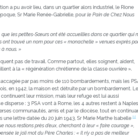
on a pu avoir lieu, dans un quartier alors industriel, le Rione
 l’époque, Sr Marie Renée-Gabrielle, pour
le Pain de Chez Nous
que les petites-Sœurs ont été accueillies dans ce quartier qui n
res ont trouvé un nom pour ces « monachelle » venues exprès po
s à nous. »
nquent pas de travail. Comme partout, elles soignent, aident,
lent à la « régénération chrétienne de la classe ouvrière ».
st saccagée par pas moins de 110 bombardements, mais les P
fois, en 1942, la maison est détruite par un bombardement. L
continuent leur mission, mais leur refuge est lui aussi
e disperse : 3 PSA vont à Rome, les 4 autres restent à Naple
erses communautés, amis et par le diocèse, tout en continua
[1]
une lettre datée du 20 juin 1943, Sr Marie Marthe Isabelle
 nous restions près d’eux, cherchant à leur « faire courage »,
ensée le joli mot du Père Charles : « Il n’y a pas de meilleur