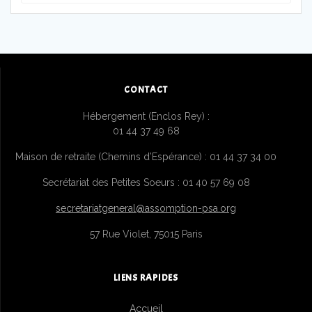
CONTACT
Hébergement (Enclos Rey) :
01 44 37 49 68
Maison de retraite (Chemins d’Espérance) : 01 44 37 34 00
Secrétariat des Petites Soeurs : 01 40 57 69 08
secretariatgeneral@assomption-psa.org
57 Rue Violet, 75015 Paris
LIENS RAPIDES
Accueil