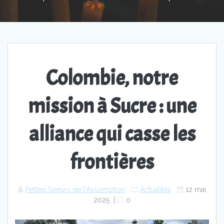
Colombie, notre
mission à Sucre : une
alliance qui casse les
frontières
Petites Soeurs de l'Assomption
Actualités
12 mai
2025
|
0