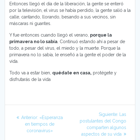
Entonces llegó el día de la liberación, la gente se enteró
por la televisión, el virus se había perdido, la gente salió a la
calle, cantando, llorando, besando a sus vecinos, sin
máscaras ni guantes.
Y fue entonces cuando llegó el verano,
porque la
primavera no lo sabía
. Continuó estando ahí a pesar de
todo, a pesar del virus, el miedo y la muerte. Porque la
primavera no lo sabía, le enseñó a la gente el poder de la
vida.
Todo va a estar bien,
quédate en casa,
protégete y
disfrutarás de la vida
Navegación
Siguiente
Siguiente:
Las
Entrada
Anterior:
«Esperanza
de
entrada:
postulantes del Congo
anterior:
en tiempos de
comparten algunos
coronavirus»
entradas
aspectos de su vida