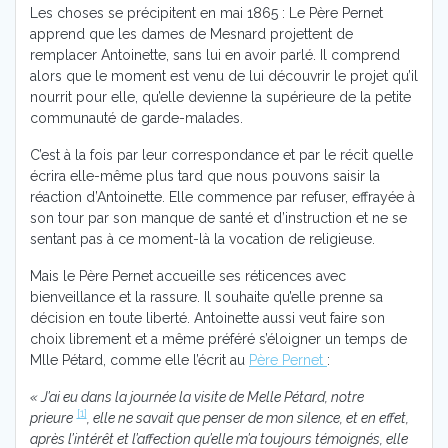
Les choses se précipitent en mai 1865 : Le Père Pernet
apprend que les dames de Mesnard projettent de
remplacer Antoinette, sans lui en avoir parlé. Il comprend
alors que le moment est venu de lui découvrir le projet qu’il
nourrit pour elle, qu’elle devienne la supérieure de la petite
communauté de garde-malades.
C’est à la fois par leur correspondance et par le récit quelle
écrira elle-même plus tard que nous pouvons saisir la
réaction d’Antoinette. Elle commence par refuser, effrayée à
son tour par son manque de santé et d’instruction et ne se
sentant pas à ce moment-là la vocation de religieuse.
Mais le Père Pernet accueille ses réticences avec
bienveillance et la rassure. Il souhaite qu’elle prenne sa
décision en toute liberté. Antoinette aussi veut faire son
choix librement et a même préféré s’éloigner un temps de
Mlle Pétard, comme elle l’écrit au
Père Pernet
:
« J’ai eu dans la journée la visite de Melle Pétard, notre
[1]
prieure
, elle ne savait que penser de mon silence, et en effet,
après l’intérêt et l’affection qu’elle m’a toujours témoignés, elle