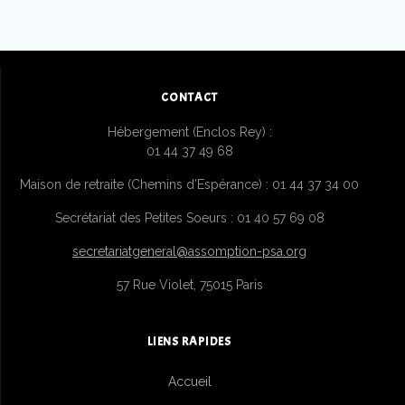
CONTACT
Hébergement (Enclos Rey) :
01 44 37 49 68
Maison de retraite (Chemins d’Espérance) : 01 44 37 34 00
Secrétariat des Petites Soeurs : 01 40 57 69 08
secretariatgeneral@assomption-psa.org
57 Rue Violet, 75015 Paris
LIENS RAPIDES
Accueil