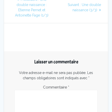
de
précédent
Article
double naissance :
Suivant :
Une double
:
suivant
Etienne Pernet et
naissance (3/3)
l’article
:
Antoinette Fage (1/3)
Laisser un commentaire
Votre adresse e-mail ne sera pas publiée.
Les
champs obligatoires sont indiqués avec
*
Commentaire
*