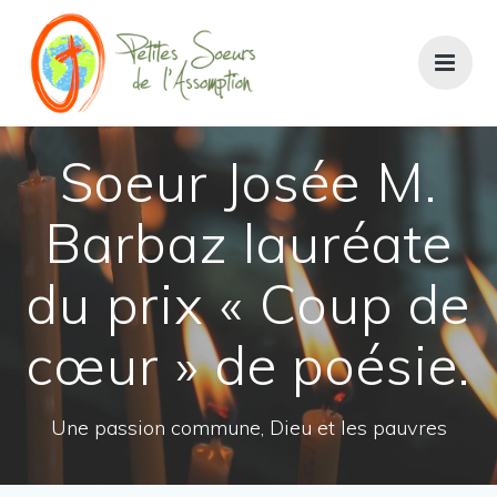
Passer
au
contenu
Soeur Josée M.
Barbaz lauréate
du prix « Coup de
cœur » de poésie.
Une passion commune, Dieu et les pauvres