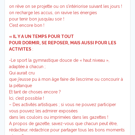
on rêve on se projette ou on s’intériorise suivant les jours !
on recharge les accus, on ravive les énergies
pour tenir bon jusqu’au soir !
C’est encore bon !
« IL Y A UN TEMPS POUR TOUT
POUR DORMIR, SE REPOSER, MAIS AUSSI POUR LES
ACTIVITES
:
-Le sport la gymnastique douce de « haut niveau »,
adaptée à chacun ;
Qui aurait cru
que j’eusse pu à mon âge faire de l’escrime ou concourir à
la pétanque
Et tant de choses encore ?
Ici, c’est possible !
– Des activités artistiques ; si vous ne pouvez participer
vous pouvez les admirer exposées
dans les couloirs ou imprimées dans les gazettes !
A propos de gazette, savez-vous que chacun peut être,
rédacteur, rédactrice pour partager tous les bons moments