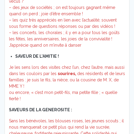
vécus ?
– des jeux de sociétés ; on est toujours gagnant même
quand on perd ; joie d’être ensemble !
– les quiz très appréciés en lien avec l’actualité; souvent
sous forme de questions réponses ou par des vidéos !
– les concerts, les chorales ; il y en a pour tous les goûts
les fêtes, les anniversaires, les joies de la convivialité !
J’apprécie quand on m’invite â danser
SAVEUR DE L’AMITIE !
Je les sens lors des visites chez l’un, chez l’autre, mais aussi
dans les couloirs par les
sourires,
des résidents et de leurs
familles : je suis le fils, la nièce, ou la cousine de M. X, de
MME Y !
ou encore, « c’est mon petit-fils, ma petite fille ; « quelle
fierté !
SAVEURS DE LA GENEROSITE :
Sans les bénévoles, les blouses roses, les jeunes scouts ; il
nous manquerait ce petit plus qui rend la vie sucrée,
chaleureuse, fortifiante rajeunissante. Cette solidarité qui