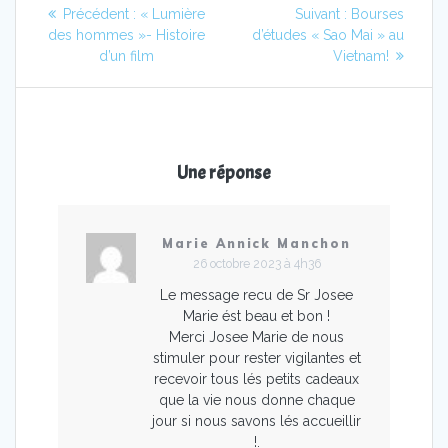
Navigation
Article
Article
Précédent :
« Lumière
Suivant :
Bourses
de
précédent
suivant
des hommes »- Histoire
d’études « Sao Mai » au
:
:
d’un film
Vietnam!
l’article
Une réponse
Marie Annick Manchon
26 octobre 2023 à 4h36
Le message recu de Sr Josee
Marie ést beau et bon !
Merci Josee Marie de nous
stimuler pour rester vigilantes et
recevoir tous lés petits cadeaux
que la vie nous donne chaque
jour si nous savons lés accueillir
!.