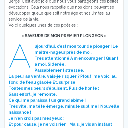
Bergé. C’est avec joie que nous vous partageons ces belles
évocations. Cela nous rappelle que nos dons peuvent se
développer quelle que soit notre âge et nos limites, au
service de la vie.
Voici quelques unes de ces poésies :
«
SAVEURS DE MON PREMIER PLONGEON
«
A
ujourd’hui, c’est mon tour de plonger ! Le
maitre-nageur près de moi,
Très attentionné A m’encourager ! Quant
a moi, Sidérée,
Passablement stressée,
La peur au ventre, vais-je risquer ? Plouf! me voici au
fond de l’eau glacée Et, surprise,
Toutes mes peurs s’épuisent, Plus de honte ;
Sans effort, je remonte,
Ce qui me paraissait un grand abime !
Très vite, ma tête émerge, minute sublime ! Nouvelle
naissance !
Je n’en crois pas mes yeux ;
Et pour cause, je ne vois rien ! Mais, je vis un instant