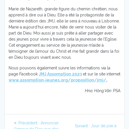
Marie de Nazareth, grande figure du chemin chrétien, nous
apprend à dire oui à Dieu. Elle a été la protagoniste de la
dernière édition des JMJ, elle le sera à nouveau à Lisbonne.
Marie a aujourd’hui encore, hâte de venir nous visiter de la
part de Dieu. Moi aussi je suis prête à aller partager avec
des jeunes pour vivre à travers cela la jeunesse de l’Eglise.
Cet engagement au service de la jeunesse m’aide à
témoigner de l’amour du Christ et me fait grandir dans la foi
en Dieu toujours vivant avec nous.
Nous pouvons également suivre les informations via la
page Facebook
JMJ Assomption 2023
et sur le site internet
www.assomption-jeunes.org/proposition/jmj/
.
Hna. Hồng Vân
PSA
Navigation
Article
Précédent :
Annoncer
Article
Suivant :
Jour de joie à
précédent
l’amour de Dieu par des