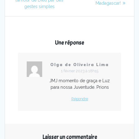
de
suivant
Madagascar!
:
gestes simples
:
l’article
Une réponse
Olga de Oliveira Lima
1 février 2023 à 18h15
JMJ momento de graça e Luz
para nossa Juventude. Prions
Répondre
Laisser un commentaire