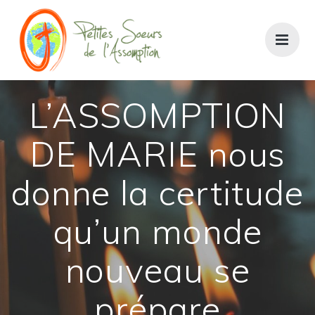
Passer
au
contenu
L’ASSOMPTION
DE MARIE nous
donne la certitude
qu’un monde
nouveau se
prépare