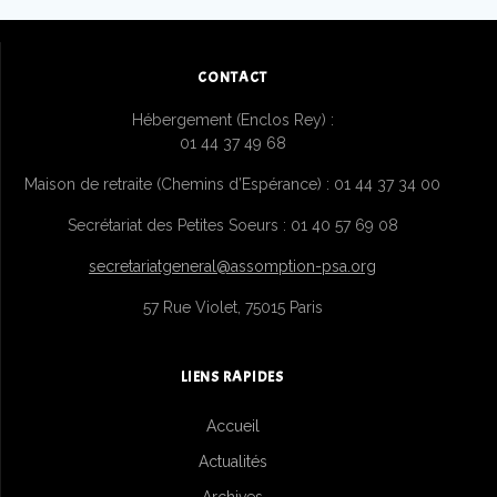
CONTACT
Hébergement (Enclos Rey) :
01 44 37 49 68
Maison de retraite (Chemins d’Espérance) : 01 44 37 34 00
Secrétariat des Petites Soeurs : 01 40 57 69 08
secretariatgeneral@assomption-psa.org
57 Rue Violet, 75015 Paris
LIENS RAPIDES
Accueil
Actualités