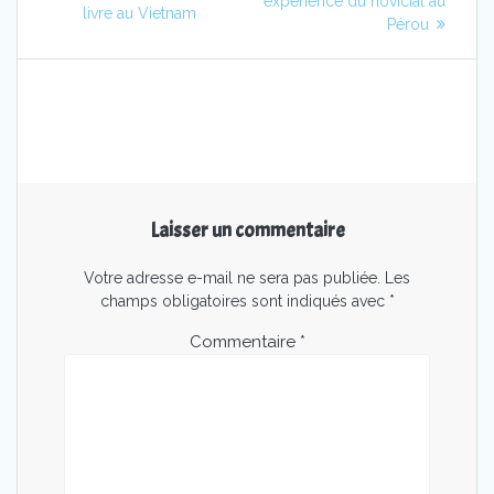
de
suivant
expérience du noviciat au
précédent
livre au Vietnam
:
Pérou
:
l’article
Laisser un commentaire
Votre adresse e-mail ne sera pas publiée.
Les
champs obligatoires sont indiqués avec
*
Commentaire
*