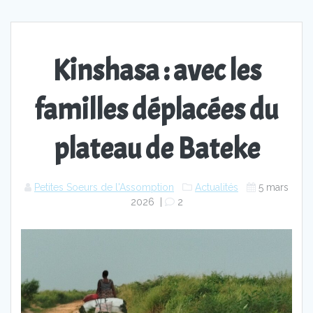
Kinshasa : avec les
familles déplacées du
plateau de Bateke
Petites Soeurs de l'Assomption
Actualités
5 mars
2026
|
2