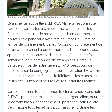
Soeur Josée Marie Barbaz avec une aide soignante
Quand je fus accueillie à l’EHPAD, Marie la responsable
cadre, m’avait invitée à être comme les autres Petites
Soeurs, partenaire ! Je me demandai bien comment je
pouvais être partenaire avec tant de limites ? Durant ce
temps de confinement, J’ai eu l’occasion concrètement de
le vivre simplement à divers moments ! J’ai répondu aux
appels des « réseaux solidaires » une écoute une fois par
semaine avec 4 personnes de 20 à 50 ans. C’était un
partage sympa de notre vie en EHPAD, beaucoup de
questions sur la congrégation, sur ma vocation ! Elles m’ont
partagé leur vécu en famille, le télétravail, les études, les
loisirs etc. Ils m’ont ouvert les yeux sur d’autres réalités.
J’ai senti comme tout le monde le climat tendu dans notre
EHPAD : personnel masqué, nouvelle organisation, peur de
la contamination, changement du personnel, fatigue etc.
Ceci malgré tous les efforts pour rassurer, distraire les