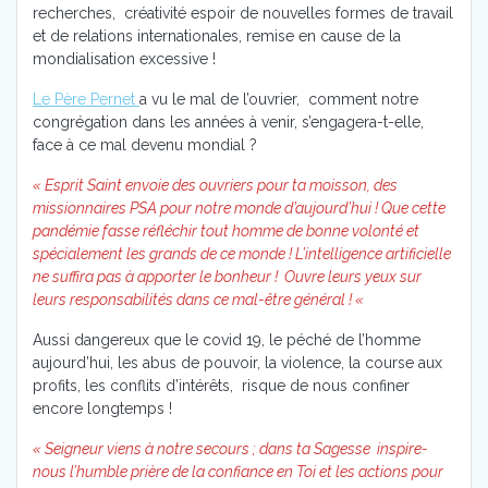
recherches, créativité espoir de nouvelles formes de travail
et de relations internationales, remise en cause de la
mondialisation excessive !
Le Père Pernet
a vu le mal de l’ouvrier, comment notre
congrégation dans les années à venir, s’engagera-t-elle,
face à ce mal devenu mondial ?
« Esprit Saint envoie des ouvriers pour ta moisson, des
missionnaires PSA pour notre monde d’aujourd’hui ! Que cette
pand
émie fasse r
éfl
échir tout homme de bonne volont
é et
sp
écialement les grands de ce monde ! L’intelligence artificielle
ne suffira pas
à apporter le bonheur ! Ouvre leurs yeux sur
leurs responsabilit
és dans ce mal-être g
én
éral ! «
Aussi dangereux que le covid 19, le péché de l’homme
aujourd’hui, les abus de pouvoir, la violence, la course aux
profits, les conflits d’intérêts, risque de nous confiner
encore longtemps !
« Seigneur viens à notre secours ; dans ta Sagesse inspire-
nous l’humble prière de la confiance en Toi et les actions pour