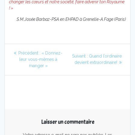
changer les cœurs et notre société, faire advenir ton Royaume
! »
S.M.Josée Barbaz-PSA en EHPAD à Grenelle-A.Fage (Paris)
Navigation
Article
Précédent :
« Donnez-
Article
Suivant :
Quand l’ordinaire
de
précédent
leur vous-mêmes à
suivant
devient extraordinaire!
:
manger »
:
l’article
Laisser un commentaire
Votre adresse e-mail ne sera pas publiée.
Les