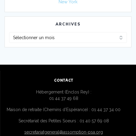
New York
ARCHIVES
Archives
CONTACT
Hébergement (Enclos Rey) :
01 44 37 49 68
Maison de retraite (Chemins d’Espérance) : 01 44 37 34 00
Secrétariat des Petites Soeurs : 01 40 57 69 08
secretariatgeneral@assomption-psa.org