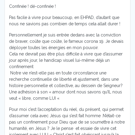
Confinée ! dé-confinée !
Pas facile à vivre pour beaucoup, en EHPAD, d’autant que
nous ne savions pas combien de temps cela allait durer !
Personnellement je suis entrée dedans avec la conviction
de braver, coûte que coûte, le fameux corona 19. Je devais
déployer toutes les énergies en mon pouvoir.
Cela ne devrait pas être plus difficile à vivre que d’assumer
jour après jour, le handicap visuel lui-même déjà un
confinement
Notre vie n’est-elle pas en toute circonstance une
recherche continuelle de liberté et ajustement, dans une
histoire personnelle et collective, au dessein de Seigneur?
Une adhésion à son « amour dont nous savons qu’IL nous
veut « libre, comme LUI «
Pour moi c’est l’acceptation du réel, du présent, qui permet
d’assumer cela avec Jésus qui s’est fait homme .N’était-ce
pas un confinement pour Dieu que de se soumettre à notre
humanité, en Jésus ? Je le pense et essaie de vivre cet
isolement avec LUI ! « Christ s’est fait obéissant jusqu’à la