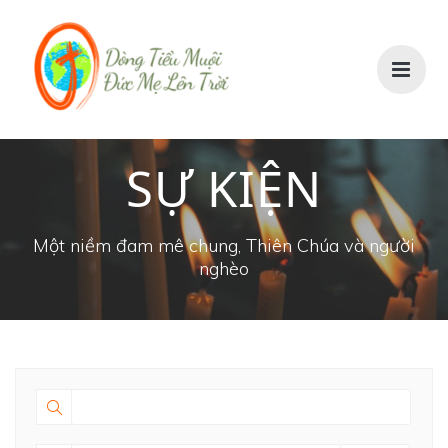
SỰ KIỆN
Một niềm đam mê chung, Thiên Chúa và người
nghèo