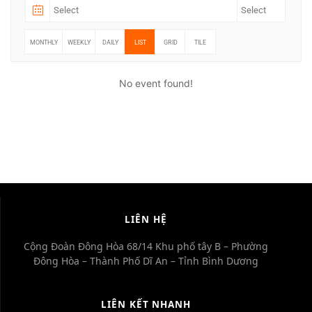
MONTHLY
WEEKLY
DAILY
LIST
GRID
TILE
No event found!
LIÊN HỆ
Cộng Đoàn Đông Hòa 68/14 Khu phố tây B – Phường
Đông Hòa – Thành Phố Dĩ An – Tỉnh Bình Dương
LIÊN KẾT NHANH