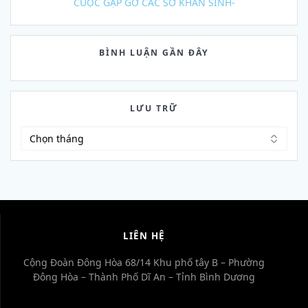
CUỘC GẶP GỠ CÁC SƠ KHẤN SINH-
BÌNH LUẬN GẦN ĐÂY
LƯU TRỮ
Lưu
trữ
LIÊN HỆ
Cộng Đoàn Đông Hòa 68/14 Khu phố tây B – Phường
Đông Hòa – Thành Phố Dĩ An – Tỉnh Bình Dương