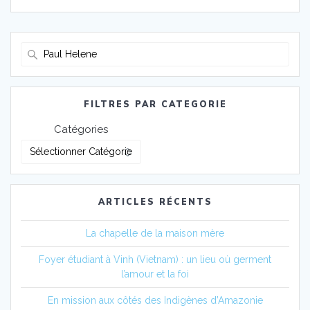
sein
des
Recherche
pour
articles
:
FILTRES PAR CATEGORIE
Catégories
ARTICLES RÉCENTS
La chapelle de la maison mère
Foyer étudiant à Vinh (Vietnam) : un lieu où germent
l’amour et la foi
En mission aux côtés des Indigènes d’Amazonie