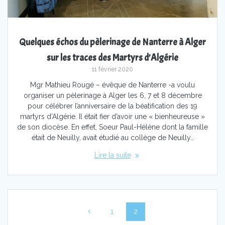
Quelques échos du pèlerinage de Nanterre à Alger
sur les traces des Martyrs d’Algérie
11 février 2020
Mgr Mathieu Rougé – évêque de Nanterre -a voulu
organiser un pèlerinage à Alger les 6, 7 et 8 décembre
pour célébrer l’anniversaire de la béatification des 19
martyrs d’Algérie. Il était fier d’avoir une « bienheureuse »
de son diocèse. En effet, Soeur Paul-Hélène dont la famille
était de Neuilly, avait étudié au collège de Neuilly…
Lire la suite
Navigation
Page
Page
1
2
au