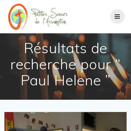
Passer
au
contenu
Résultats de
recherche pour “
Paul Helene ”